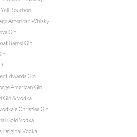
 Yell Bourbon
age American Whisky
eys Gin
oat Barrel Gin
Gin
lf
er Edwards Gin
orge American Gin
rd Gin & Vodka
Vodka e Christies Gin
ial Gold Vodka
s Original Vodka