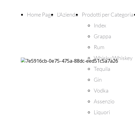
Home Page
L'Azienda
Prodotti per Categoria
Index
Grappa
Rum
Whisky/Whiskey
Tequila
Gin
Vodka
Assenzio
Liquori