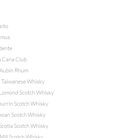
sito
imus
dente
a Cana Club
 Aubin Rhum
 Taiwanese Whisky
 Lomond Scotch Whisky
urrin Scotch Whisky
moan Scotch Whisky
Scotia Scotch Whisky
e Mill Scotch Whisky