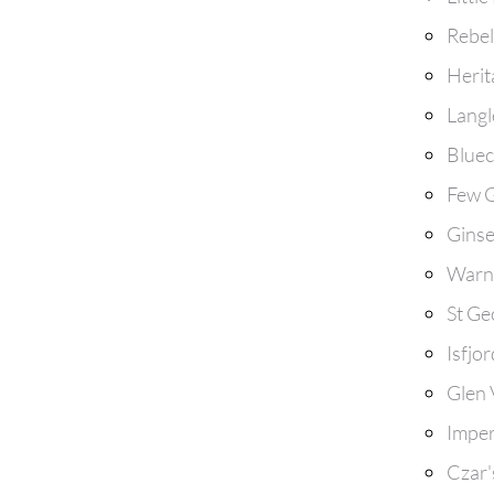
Rebel
Herit
Langl
Bluec
Few 
Ginse
Warn
St Ge
Isfjo
Glen 
Imper
Czar'