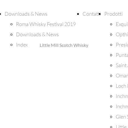
Downloads & News
Contatti
Prodotti
Roma Whisky Festival 2019
Exqui
Downloads & News
Opth
Index
Presi
Little Mill Scotch Whisky
Punt
Saint
Omar
Loch
Inchm
Inch
Glen 
Littl